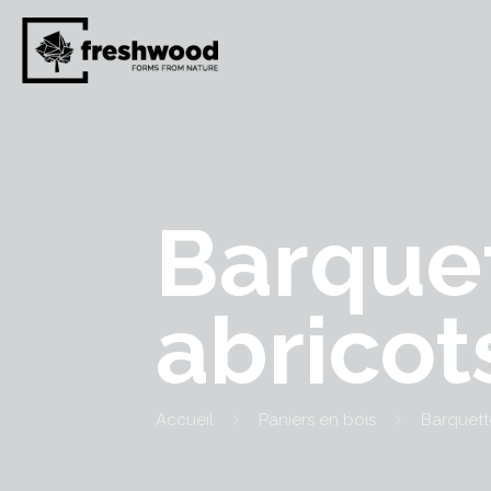
Barquet
abricot
Accueil
Paniers en bois
Barquett