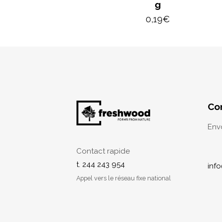
g
0,19
€
Co
Env
Contact rapide
t. 244 243 954
inf
Appel vers le réseau fixe national