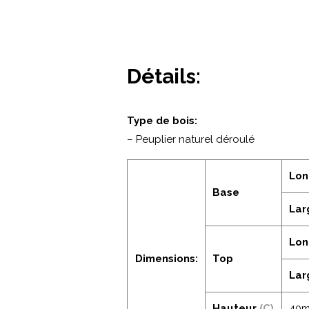
Détails:
Type de bois:
– Peuplier naturel déroulé
Lo
Base
Lar
Lo
Dimensions:
Top
Lar
Hauteur
(C)
40