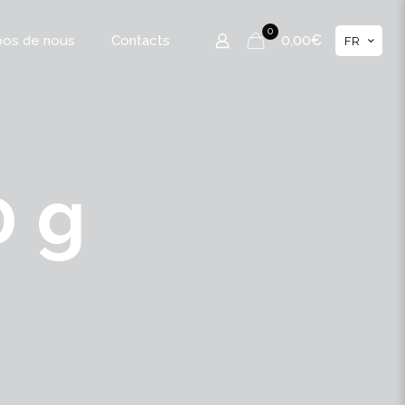
0
0,00€
pos de nous
Contacts
FR
0 g