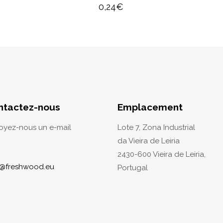
0,24
€
ntactez-nous
Emplacement
oyez-nous un e-mail
Lote 7, Zona Industrial
da Vieira de Leiria
2430-600 Vieira de Leiria,
o@freshwood.eu
Portugal