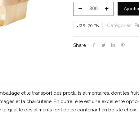
quantité
Ajoute
de
Barquette
Catégories :
B
UGS :
76 PN
bois
500
Share
g
abricots
ballage et le transport des produits alimentaires, dont les frui
romages et la charcuterie. En outre, elle est une excellente opti
r la qualité des aliments font de ce contenant en bois le choix i