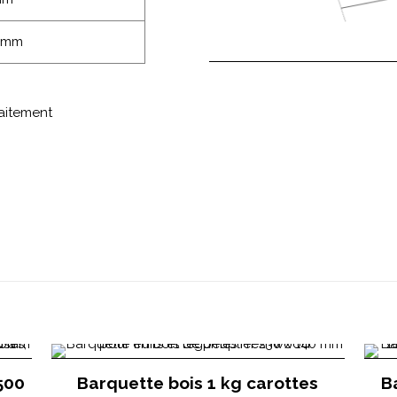
0mm
raitement
500
Barquette bois 1 kg carottes
B