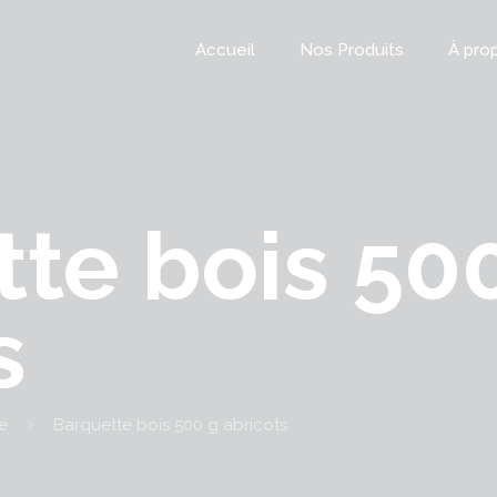
Accueil
Nos Produits
À pro
te bois 50
s
e
Barquette bois 500 g abricots