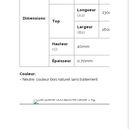
Longueur
230mm
(A2)
Dimensions:
Top
Largeur
160mm
(B2)
Hauteur
40mm
(C)
Épaisseur
0.70mm
Couleur:
– Neutre, couleur bois naturel sans traitement