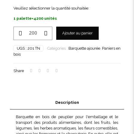
Veuillez sélectionner la quantité souhaitée:
1 palette=4200 unités
quantité
Ajouter au panier
de
Barquette
bois
UGS :
201 TN
Catégories :
Barquette ajourée
,
Paniers en
ajourée
bois
basse
1
kg
Share
Description
Barquette en bois de peuplier pour l'emballage et le
transport des produits alimentaires, dont les fruits, les
légumes, les herbes aromatiques, les fleurs comestibles,
ainsi que les fromages et la charcuterie. En outre, elle est