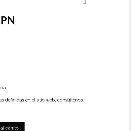
 PN
ada:
as definidas en el sitio web,
consúltenos
.
al carrito