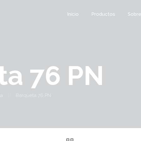
Início
Productos
Sobre
ta 76 PN
ta
Barqueta 76 PN