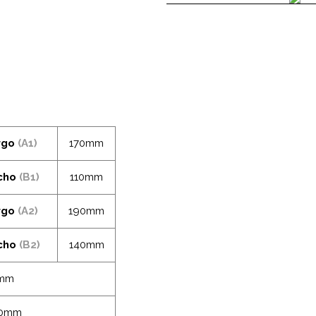
rgo
(A1)
170mm
cho
(B1)
110mm
rgo
(A2)
190mm
cho
(B2)
140mm
mm
70mm