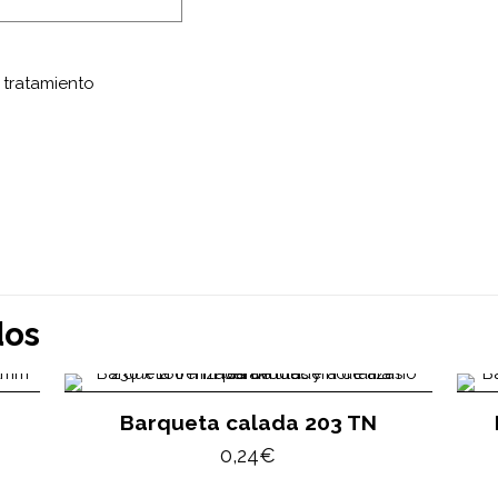
 tratamiento
dos
Barqueta calada 203 TN
0,24
€