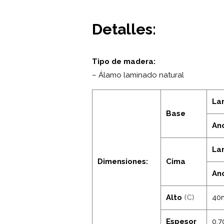
Detalles:
Tipo de madera:
– Álamo laminado natural
La
Base
An
La
Dimensiones:
Cima
An
Alto
(C)
40
Espesor
0.