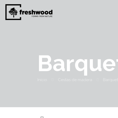
Barque
Início
Cestas de madera
Barque