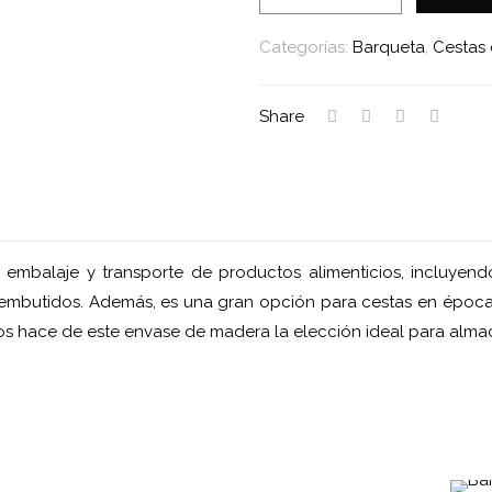
76
PN
Categorías:
Barqueta
,
Cestas
cantidad
Share
balaje y transporte de productos alimenticios, incluyendo 
 embutidos. Además, es una gran opción para cestas en épocas
tos hace de este envase de madera la elección ideal para alma