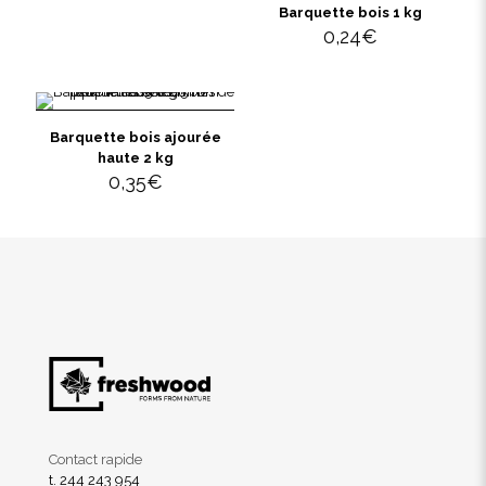
Barquette bois 1 kg
0,24
€
Barquette bois ajourée
haute 2 kg
0,35
€
Contact rapide
t. 244 243 954