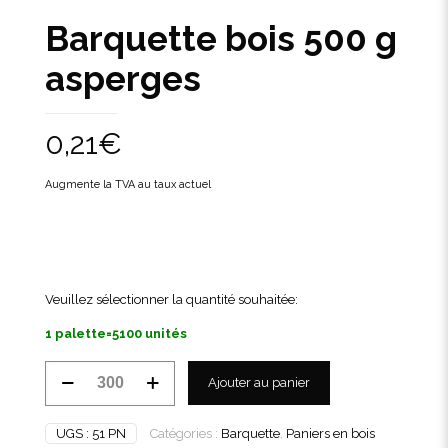
Barquette bois 500 g
asperges
0,21
€
Augmente la TVA au taux actuel
Veuillez sélectionner la quantité souhaitée:
1 palette=5100 unités
quantité
Ajouter au panier
de
Barquette
bois
UGS :
51 PN
Catégories :
Barquette
,
Paniers en bois
500