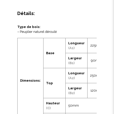
Détails:
Type de bois:
– Peuplier naturel déroulé
Longueur
225mm
(A1)
Base
Largeur
90mm
(B1)
Longueur
250mm
(A2)
Dimensions:
Top
Largeur
120mm
(B2)
Hauteur
50mm
(C)