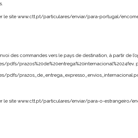
s.
r le site
www.ctt.pt/particulares/enviar/para-portugal/enco
nvoi des commandes vers le pays de destination, à partir de l’opt
emes/pdfs/prazos%20de%20entrega%20internacional%2024fev. 
mes/pdfs/prazos_de_entrega_expresso_envios_internacional.p
r le site
www.ctt.pt/particulares/enviar/para-o-estrangeiro/