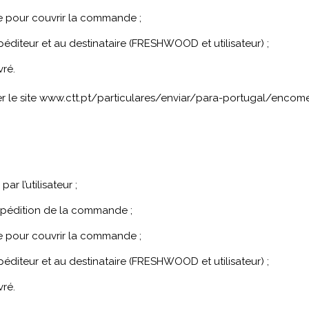
ce pour couvrir la commande ;
péditeur et au destinataire (FRESHWOOD et utilisateur) ;
vré.
r le site
www.ctt.pt/particulares/enviar/para-portugal/enco
ar l’utilisateur ;
xpédition de la commande ;
ce pour couvrir la commande ;
péditeur et au destinataire (FRESHWOOD et utilisateur) ;
vré.