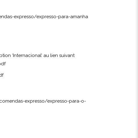
mendas-expresso/expresso-para-amanha
ion ‘Internacional’ au lien suivant
pdf
df
encomendas-expresso/expresso-para-o-