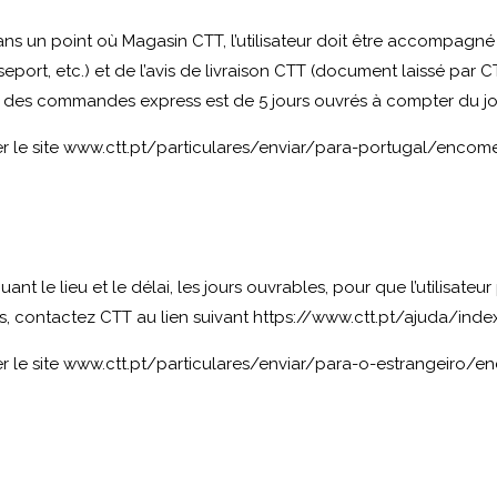
s un point où Magasin CTT, l’utilisateur doit être accompagné d
sseport, etc.) et de l’avis de livraison CTT (document laissé par
it des commandes express est de 5 jours ouvrés à compter du jour
r le site
www.ctt.pt/particulares/enviar/para-portugal/enco
nt le lieu et le délai, les jours ouvrables, pour que l’utilisat
es, contactez CTT au lien suivant https://www.ctt.pt/ajuda/index
r le site
www.ctt.pt/particulares/enviar/para-o-estrangeiro/