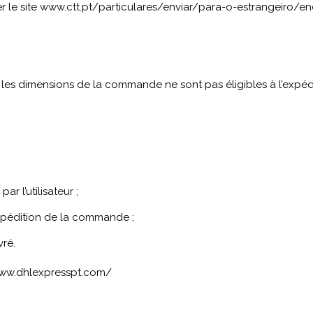
r le site
www.ctt.pt/particulares/enviar/para-o-estrangeiro/
les dimensions de la commande ne sont pas éligibles à l’expéditi
ar l’utilisateur ;
xpédition de la commande ;
vré.
ww.dhlexpresspt.com/