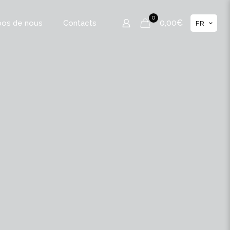
0
0,00€
pos de nous
Contacts
FR