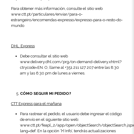
Para obtener más información, consulte el sitio web
www.ctt.pt/particulares/enviar/para-o-
estrangeiro/encomendas-expresso/expresso-para-o-resto-do-
mundo
DHL Express
Debe consultar el sitio web
www.delivery.dhl.com/prg/on-demand-delivery.xhtml?
ctrycode=EN. O, llame al +351 211 127 207 entre las 8:30
am y las 6:30 pm de lunes a viernes.
CÓMO SEGUIR MI PEDIDO?
CTT Express para el mañana
Para rastrear el pedido, el usuario debe ingresar el código
de envío en el siguiente sitio web:
www.ctt.pt/feapl_2/app/open/objectSearch/objectSearch.jsp
lang=def. En la opción ‘[+] Info’, tendrás actualizaciones