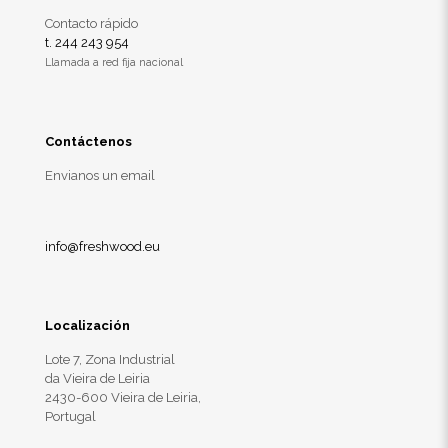
Contacto rápido
t. 244 243 954
Llamada a red fija nacional
Contáctenos
Envianos un email
info@freshwood.eu
Localización
Lote 7, Zona Industrial
da Vieira de Leiria
2430-600 Vieira de Leiria,
Portugal