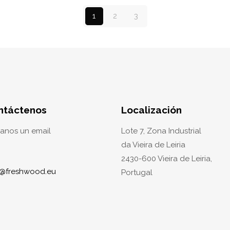
1
2
3
ntáctenos
Localización
ianos un email
Lote 7, Zona Industrial
da Vieira de Leiria
2430-600 Vieira de Leiria,
o@freshwood.eu
Portugal