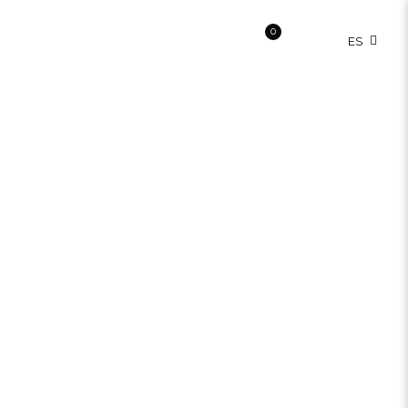
0
0,00€
 Nosotros
Contactos
ES