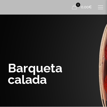
0
0,00€
Barqueta
calada