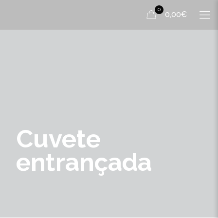
0
0,00€
Cuvete
entrançada