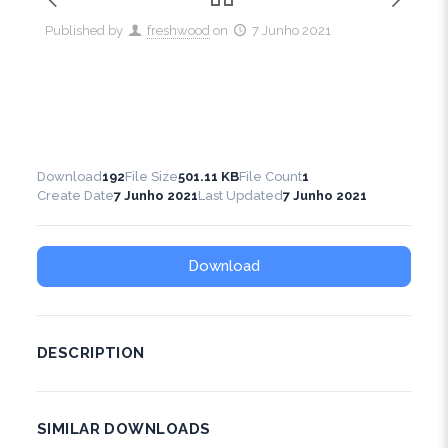
Published by
freshwood
on
7 Junho 2021
Download
192
File Size
501.11 KB
File Count
1
Create Date
7 Junho 2021
Last Updated
7 Junho 2021
Download
DESCRIPTION
SIMILAR DOWNLOADS