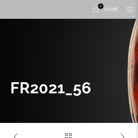
0
0,00€
FR2021_56