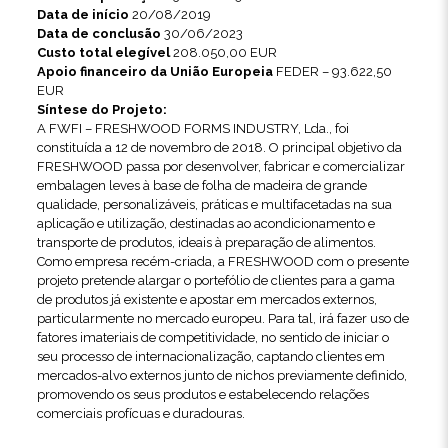
Data de início
20/08/2019
Data de conclusão
30/06/2023
Custo total elegível
208.050,00 EUR
Apoio financeiro da União Europeia
FEDER – 93.622,50
EUR
Síntese do Projeto:
A FWFI – FRESHWOOD FORMS INDUSTRY, Lda., foi
constituída a 12 de novembro de 2018. O principal objetivo da
FRESHWOOD passa por desenvolver, fabricar e comercializar
embalagen leves à base de folha de madeira de grande
qualidade, personalizáveis, práticas e multifacetadas na sua
aplicação e utilização, destinadas ao acondicionamento e
transporte de produtos, ideais à preparação de alimentos.
Como empresa recém-criada, a FRESHWOOD com o presente
projeto pretende alargar o portefólio de clientes para a gama
de produtos já existente e apostar em mercados externos,
particularmente no mercado europeu. Para tal, irá fazer uso de
fatores imateriais de competitividade, no sentido de iniciar o
seu processo de internacionalização, captando clientes em
mercados-alvo externos junto de nichos previamente definido,
promovendo os seus produtos e estabelecendo relações
comerciais profícuas e duradouras.