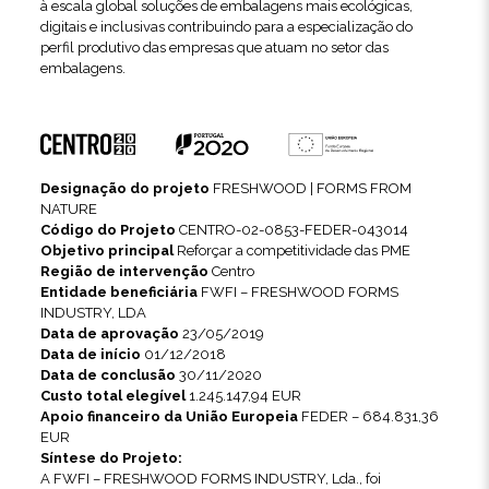
à escala global soluções de embalagens mais ecológicas,
digitais e inclusivas contribuindo para a especialização do
perfil produtivo das empresas que atuam no setor das
embalagens.
Designação do projeto
FRESHWOOD | FORMS FROM
NATURE
Código do Projeto
CENTRO-02-0853-FEDER-043014
Objetivo principal
Reforçar a competitividade das PME
Região de intervenção
Centro
Entidade beneficiária
FWFI – FRESHWOOD FORMS
INDUSTRY, LDA
Data de aprovação
23/05/2019
Data de início
01/12/2018
Data de conclusão
30/11/2020
Custo total elegível
1.245.147,94 EUR
Apoio financeiro da União Europeia
FEDER – 684.831,36
EUR
Síntese do Projeto:
A FWFI – FRESHWOOD FORMS INDUSTRY, Lda., foi