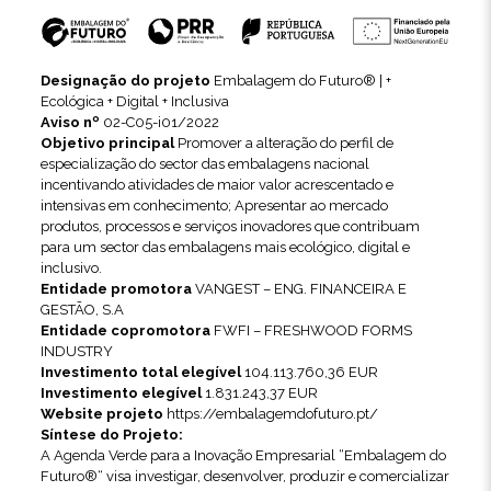
Designação do projeto
Embalagem do Futuro® | +
Ecológica + Digital + Inclusiva
Aviso nº
02-C05-i01/2022
Objetivo principal
Promover a alteração do perfil de
especialização do sector das embalagens nacional
incentivando atividades de maior valor acrescentado e
intensivas em conhecimento; Apresentar ao mercado
produtos, processos e serviços inovadores que contribuam
para um sector das embalagens mais ecológico, digital e
inclusivo.
Entidade promotora
VANGEST – ENG. FINANCEIRA E
GESTÃO, S.A
Entidade copromotora
FWFI – FRESHWOOD FORMS
INDUSTRY
Investimento total elegível
104.113.760,36 EUR
Investimento elegível
1.831.243,37 EUR
Website projeto
https://embalagemdofuturo.pt/
Síntese do Projeto:
A Agenda Verde para a Inovação Empresarial “Embalagem do
Futuro®“ visa investigar, desenvolver, produzir e comercializar