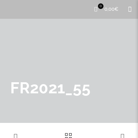
0
0,00€
FR2021_55