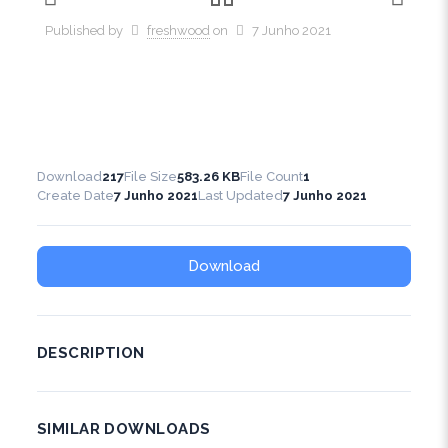
Published by
freshwood
on
7 Junho 2021
Download
217
File Size
583.26 KB
File Count
1
Create Date
7 Junho 2021
Last Updated
7 Junho 2021
Download
DESCRIPTION
SIMILAR DOWNLOADS