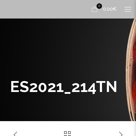
0
0,00€
ES2021_214TN