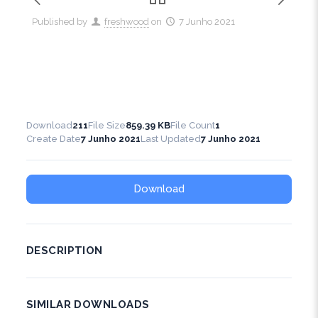
Published by
freshwood
on
7 Junho 2021
Download
211
File Size
859.39 KB
File Count
1
Create Date
7 Junho 2021
Last Updated
7 Junho 2021
Download
DESCRIPTION
SIMILAR DOWNLOADS