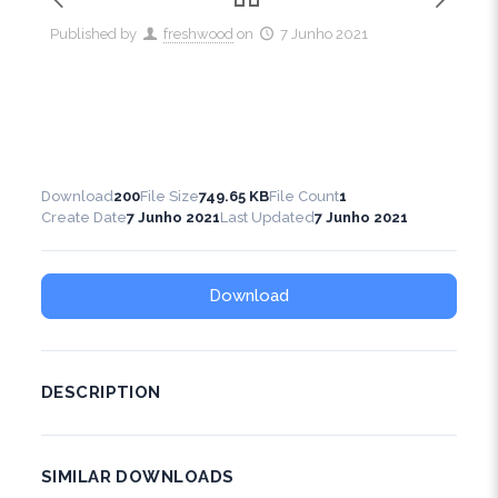
Published by
freshwood
on
7 Junho 2021
Download
200
File Size
749.65 KB
File Count
1
Create Date
7 Junho 2021
Last Updated
7 Junho 2021
Download
DESCRIPTION
SIMILAR DOWNLOADS