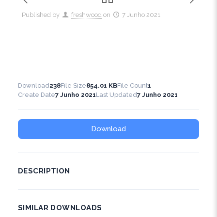
Published by
freshwood
on
7 Junho 2021
Download
238
File Size
854.01 KB
File Count
1
Create Date
7 Junho 2021
Last Updated
7 Junho 2021
Download
DESCRIPTION
SIMILAR DOWNLOADS