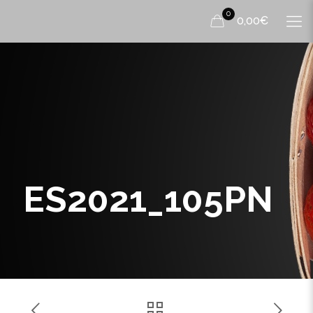
0
0,00€
ES2021_105PN