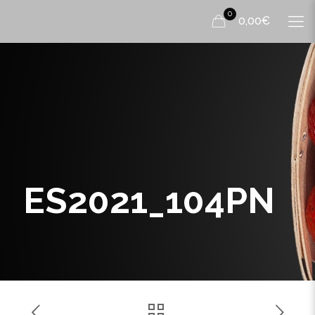
0
0,00€
ES2021_104PN