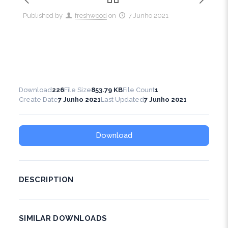
Published by
freshwood
on
7 Junho 2021
Download
226
File Size
853.79 KB
File Count
1
Create Date
7 Junho 2021
Last Updated
7 Junho 2021
Download
DESCRIPTION
SIMILAR DOWNLOADS