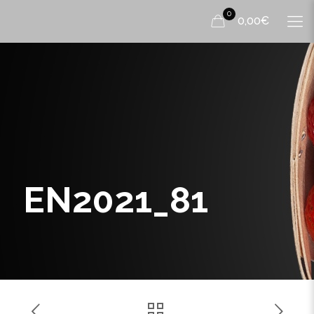
0
0,00€
EN2021_81