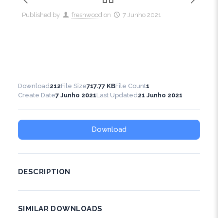
Published by
freshwood
on
7 Junho 2021
Download
212
File Size
717.77 KB
File Count
1
Create Date
7 Junho 2021
Last Updated
21 Junho 2021
Download
DESCRIPTION
SIMILAR DOWNLOADS