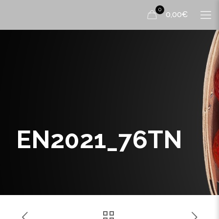
0
0,00€
EN2021_76TN