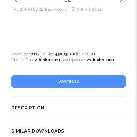
Published by
freshwood
on
7 Junho 2021
Download
226
File Size
450.13 KB
File Count
1
Create Date
7 Junho 2021
Last Updated
21 Junho 2021
Download
DESCRIPTION
SIMILAR DOWNLOADS