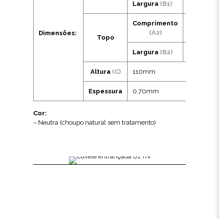
Largura
(B1)
120mm
Comprimento
180mm
(A2)
Dimensões:
Topo
Largura
(B2)
150mm
Altura
(C)
110mm
Espessura
0.70mm
Cor:
– Neutra (choupo natural sem tratamento)