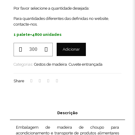
Por favor selecione a quantidade desejada:
Para quantidades diferentes das definidas no website,
contacte-nos
.
1 palete=4800 unidades
Quantidade
Adicionar
de
Cuvete
entrançada
Categorias:
Cestos de madeira
,
Cuvete entrançada
81
TN
Share
Descrição
Embalagem de madeira de choupo para
acondicionamento e transporte de produtos alimentares