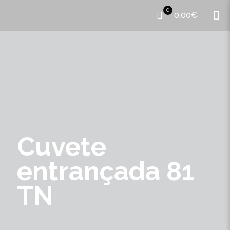
0
0,00€
Cuvete
entrançada 81
TN