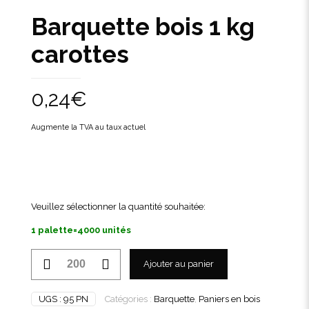
Barquette bois 1 kg
carottes
0,24
€
Augmente la TVA au taux actuel
Veuillez sélectionner la quantité souhaitée:
1 palette=4000 unités
quantité
Ajouter au panier
de
Barquette
bois
UGS :
95 PN
Catégories :
Barquette
,
Paniers en bois
1