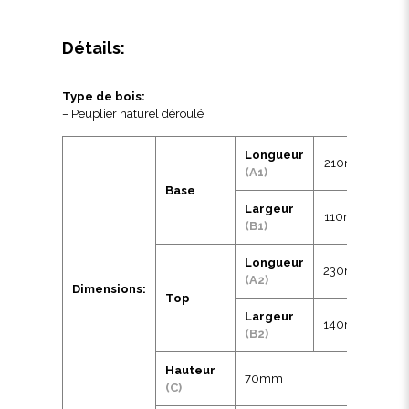
Détails:
Type de bois:
– Peuplier naturel déroulé
Longueur
210mm
(A1)
Base
Largeur
110mm
(B1)
Longueur
230mm
(A2)
Dimensions:
Top
Largeur
140mm
(B2)
Hauteur
70mm
(C)