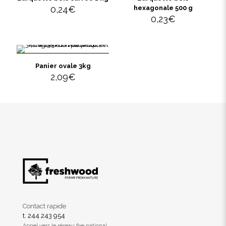
0,24
€
hexagonale 500 g
0,23
€
Panier ovale 3kg
2,09
€
Contact rapide
t. 244 243 954
Appel vers le réseau fixe national