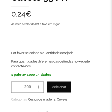
0,24
€
Acresce o valor do IVA à taxa em vigor
Por favor selecione a quantidade desejada:
Para quantidades diferentes das definidas no website,
contacte-nos
.
1 palete=4000 unidades
Quantidade
Adicionar
de
Cuvete
95
Categorias:
Cestos de madeira
,
Cuvete
PN