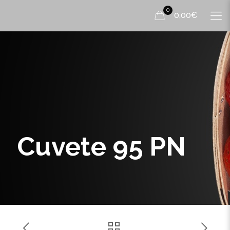
0
0,00€
Cuvete 95 PN