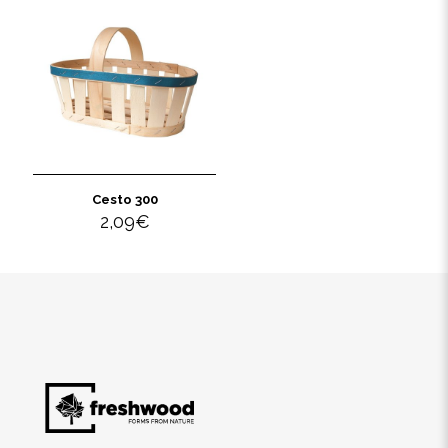
Cesto 300
2,09
€