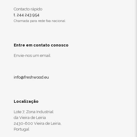
Contacto rápido
t. 244 243 954
Chamada para rede fixa nacional
Entre em contato conosco
Envie-nos um email
info@freshwood.eu
Localização
Lote 7, Zona Industrial
da Vieira de Leiria
2430-600 Vieira de Leiria,
Portugal