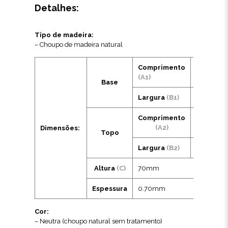
Detalhes:
Tipo de madeira:
– Choupo de madeira natural
Comprimento
210mm
(A1)
Base
Largura
(B1)
110mm
Comprimento
230mm
(A2)
Dimensões:
Topo
Largura
(B2)
140mm
Altura
(C)
70mm
Espessura
0.70mm
Cor:
– Neutra (choupo natural sem tratamento)