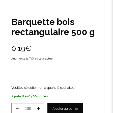
Barquette bois
rectangulaire 500 g
0,19
€
Augmente la TVA au taux actuel
Veuillez sélectionner la quantité souhaitée:
1 palette=6400 unités
quantité
Ajouter au panier
de