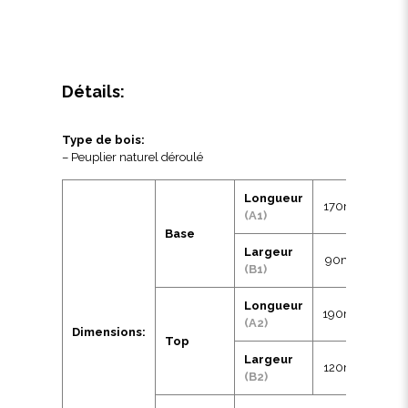
Détails:
Type de bois:
– Peuplier naturel déroulé
Longueur
170mm
(A1)
Base
Largeur
90mm
(B1)
Longueur
190mm
(A2)
Dimensions:
Top
Largeur
120mm
(B2)