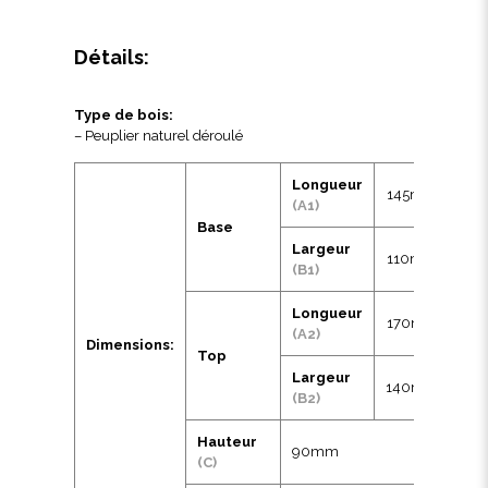
Détails:
Type de bois:
– Peuplier naturel déroulé
Longueur
145mm
(A1)
Base
Largeur
110mm
(B1)
Longueur
170mm
(A2)
Dimensions:
Top
Largeur
140mm
(B2)
Hauteur
90mm
(C)