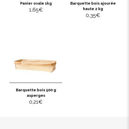
Panier ovale 1kg
Barquette bois ajourée
1,65
€
haute 2 kg
0,35
€
Barquette bois 500 g
asperges
0,21
€