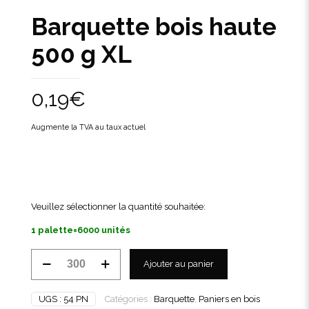
Barquette bois haute
500 g XL
0,19
€
Augmente la TVA au taux actuel
Veuillez sélectionner la quantité souhaitée:
1 palette=6000 unités
quantité
Ajouter au panier
de
Barquette
bois
UGS :
54 PN
Catégories :
Barquette
,
Paniers en bois
haute