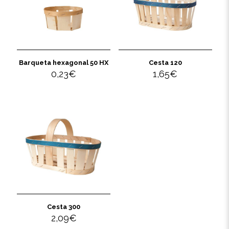
Barqueta hexagonal 50 HX
Cesta 120
0,23
€
1,65
€
Cesta 300
2,09
€