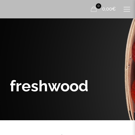
0
0,00€
freshwood