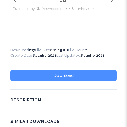
Published by
freshwood
on
8 Junho 2021
Download
217
File Size
681.19 KB
File Count
1
Create Date
8 Junho 2021
Last Updated
8 Junho 2021
Download
DESCRIPTION
SIMILAR DOWNLOADS