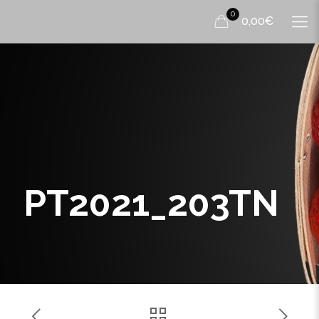
0
0,00€
PT2021_203TN