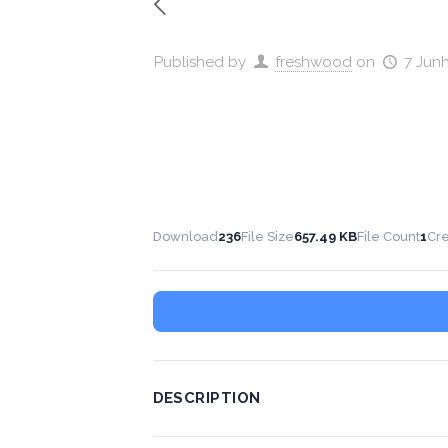
Published by
freshwood
on
7 Jun
Download
236
File Size
657.49 KB
File Count
1
Cre
DESCRIPTION