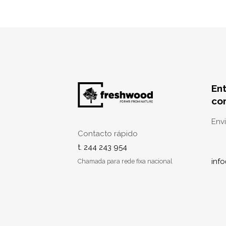
En
co
Env
Contacto rápido
t. 244 243 954
inf
Chamada para rede fixa nacional