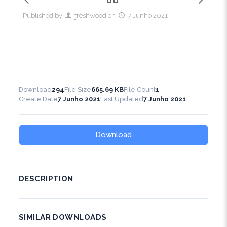
Published by
freshwood
on
7 Junho 2021
Download
294
File Size
665.69 KB
File Count
1
Create Date
7 Junho 2021
Last Updated
7 Junho 2021
Download
DESCRIPTION
SIMILAR DOWNLOADS