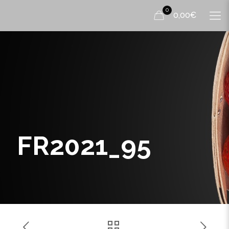
0
0,00€
FR2021_95