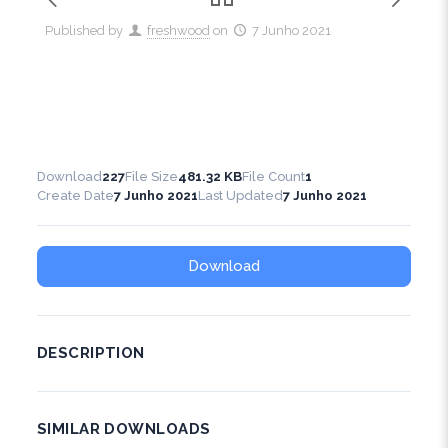
Published by
freshwood
on
7 Junho 2021
Download
227
File Size
481.32 KB
File Count
1
Create Date
7 Junho 2021
Last Updated
7 Junho 2021
Download
DESCRIPTION
SIMILAR DOWNLOADS