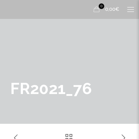
0
0,00€
FR2021_76