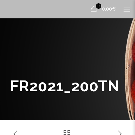
0
0,00€
FR2021_200TN