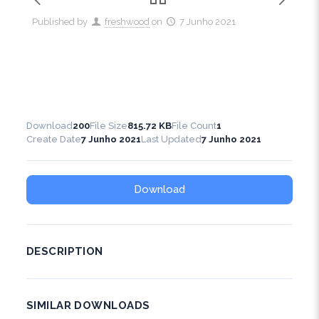
Published by
freshwood
on
7 Junho 2021
Download
200
File Size
815.72 KB
File Count
1
Create Date
7 Junho 2021
Last Updated
7 Junho 2021
Download
DESCRIPTION
SIMILAR DOWNLOADS