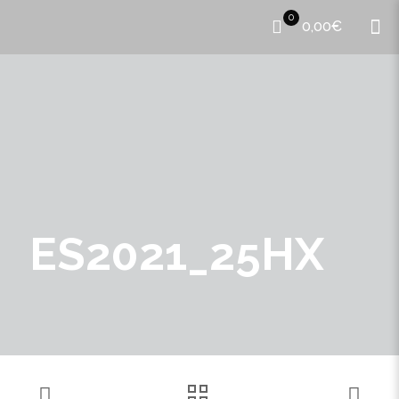
0
0,00€
ES2021_25HX