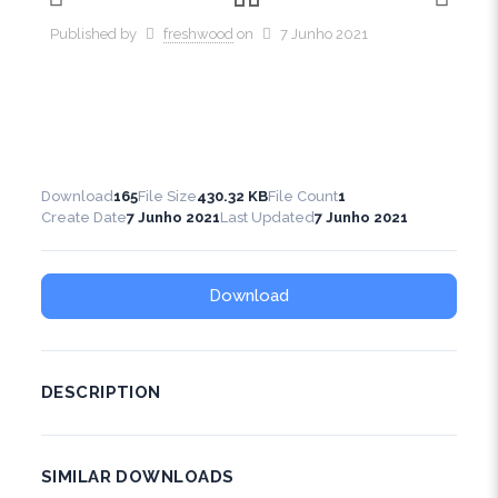
Published by
freshwood
on
7 Junho 2021
Download
165
File Size
430.32 KB
File Count
1
Create Date
7 Junho 2021
Last Updated
7 Junho 2021
Download
DESCRIPTION
SIMILAR DOWNLOADS