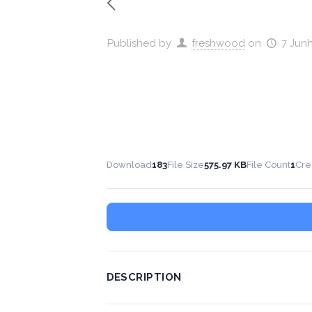
Published by
freshwood
on
7 Jun
Download
183
File Size
575.97 KB
File Count
1
Cre
DESCRIPTION