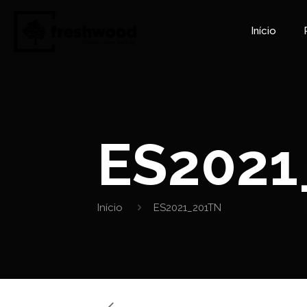
Início
ES2021
Início
ES2021_201TN