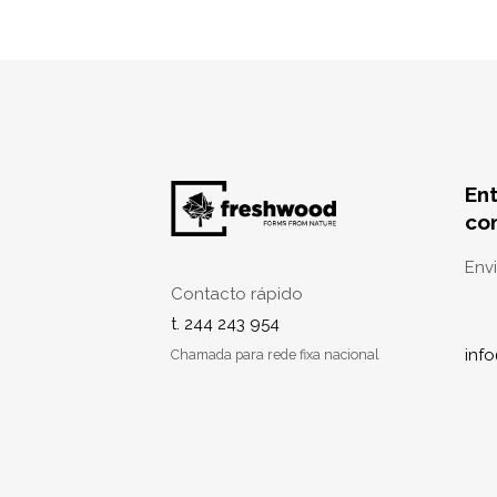
En
co
Env
Contacto rápido
t. 244 243 954
inf
Chamada para rede fixa nacional