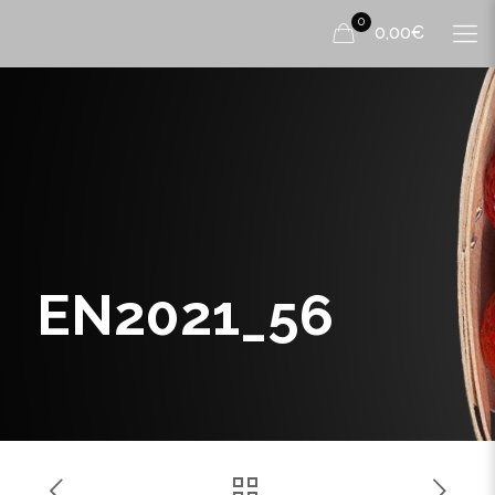
0
0,00€
EN2021_56