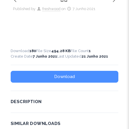
Published by
freshwood
on
7 Junho 2021
Download
180
File Size
494.28 KB
File Count
1
Create Date
7 Junho 2021
Last Updated
21 Junho 2021
Download
DESCRIPTION
SIMILAR DOWNLOADS