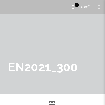
0
0,00€
EN2021_300