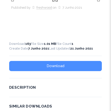
Published by
freshwood
on
7 Junho 2021
Download
163
File Size
1.01 MB
File Count
1
Create Date
7 Junho 2021
Last Updated
21 Junho 2021
Download
DESCRIPTION
SIMILAR DOWNLOADS