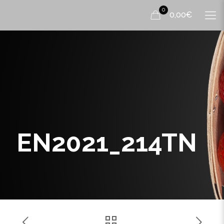
0
0,00€
EN2021_214TN