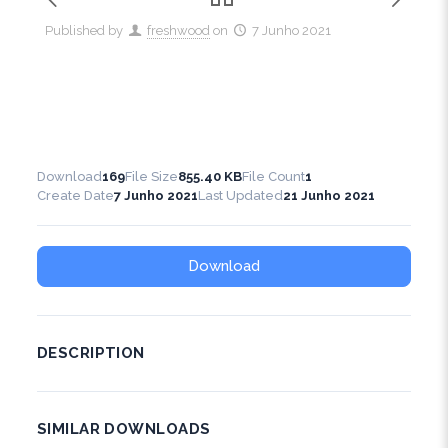
Published by
freshwood
on
7 Junho 2021
Download
169
File Size
855.40 KB
File Count
1
Create Date
7 Junho 2021
Last Updated
21 Junho 2021
Download
DESCRIPTION
SIMILAR DOWNLOADS