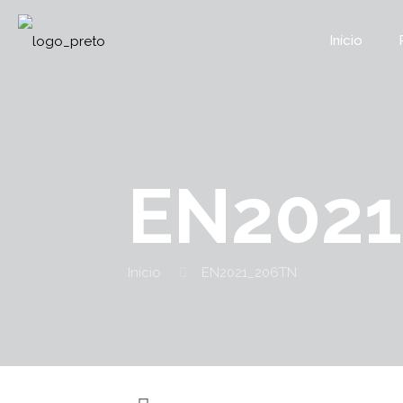
Início
EN202
Início
EN2021_206TN