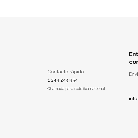
En
co
Contacto rápido
Env
t. 244 243 954
Chamada para rede fixa nacional
inf