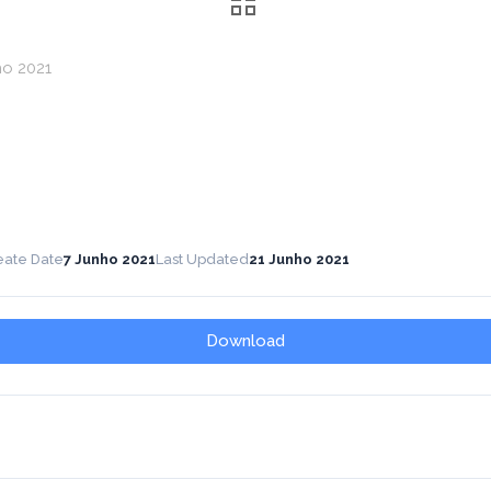
ho 2021
eate Date
7 Junho 2021
Last Updated
21 Junho 2021
Download