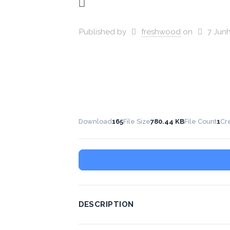
Published by
freshwood
on
7 Jun
Download
165
File Size
780.44 KB
File Count
1
Cr
DESCRIPTION