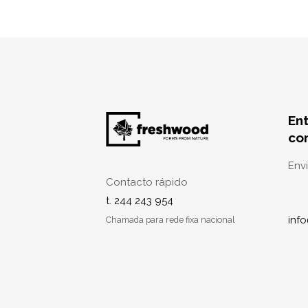
En
co
Env
Contacto rápido
t. 244 243 954
inf
Chamada para rede fixa nacional