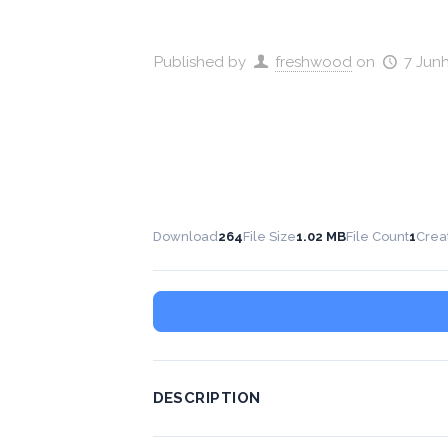
Published by
freshwood
on
7 Jun
Download
264
File Size
1.02 MB
File Count
1
Crea
DESCRIPTION