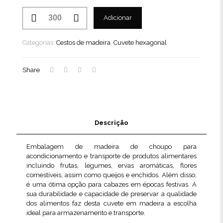
Quantidade
Adicionar
de
Cuvete
hexagonal
Categorias:
Cestos de madeira
,
Cuvete hexagonal
100
HX
Share
Descrição
Embalagem de madeira de choupo para
acondicionamento e transporte de produtos alimentares
incluindo frutas, legumes, ervas aromáticas, flores
comestíveis, assim como queijos e enchidos. Além disso,
é uma ótima opção para cabazes em épocas festivas. A
sua durabilidade e capacidade de preservar a qualidade
dos alimentos faz desta cuvete em madeira a escolha
ideal para armazenamento e transporte.