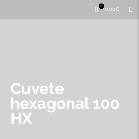
0
0,00€
Cuvete
hexagonal 100
HX