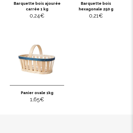
Barquette bois ajourée
Barquette bois
carrée 1 kg
hexagonale 250 g
0,24
€
0,21
€
Panier ovale 1kg
1,65
€