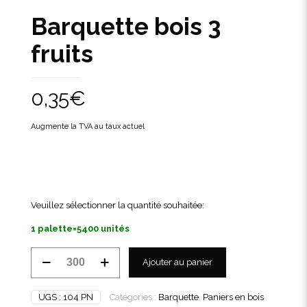
Barquette bois 3
fruits
0,35
€
Augmente la TVA au taux actuel
Veuillez sélectionner la quantité souhaitée:
1 palette=5400 unités
quantité
Ajouter au panier
de
Barquette
bois
UGS :
104 PN
Catégories :
Barquette
,
Paniers en bois
3