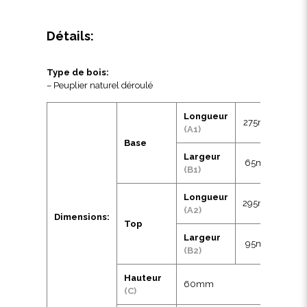
Détails:
Type de bois:
– Peuplier naturel déroulé
Longueur
275mm
(A1)
Base
Largeur
65mm
(B1)
Longueur
295mm
(A2)
Dimensions:
Top
Largeur
95mm
(B2)
Hauteur
60mm
(C)